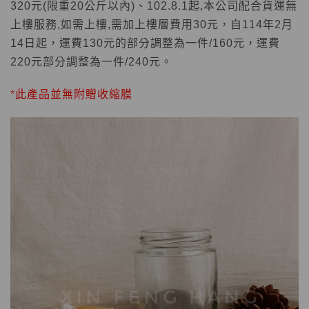
320
元
(
限重
20
公斤以內
)
、
102.8.1
起
,
本公司配合貨運無
上樓服務
,
如需上樓
,
需加上樓層費用
30
元
，
自114年2月
14日起，運費130元的部分調整為一件/160元，運費
220元部分調整為一件/240元。
*
此產品並無附贈收縮膜