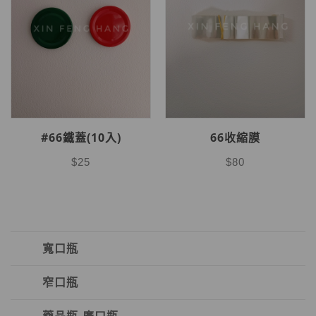
#66鐵蓋(10入)
66收縮膜
$25
$80
寬口瓶
窄口瓶