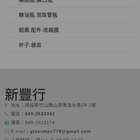
藥品瓶-廣口瓶
精油瓶.滾珠管瓶
鋁蓋.配件.收縮膜
杯子.器皿
地址：
南投縣竹山鎮山崇里溫水巷29-2號
電話：
049-2622342
傳真：
049-2624174
E-mail：
glassman778@gmail.com
上班時間： 週一～五 08:00-17:00