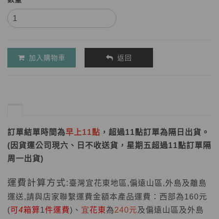
加入購物車
返回
訂單結單時間為
早上11點
，超過11點訂單為隔日出貨。
(因貨運公司現六、日不收送貨，星期五超過11點訂單隔
周一出貨)
運費計算方式:
臺灣宜花東地區
,
偏遠山區
,
外島及離島
運送
,
請與店家聯繫運費金額本產品運費：西部為
160
元
(
可
4
箱算
1
件運費
)
、
宜
花東
為
240
元
及偏遠山區及外島