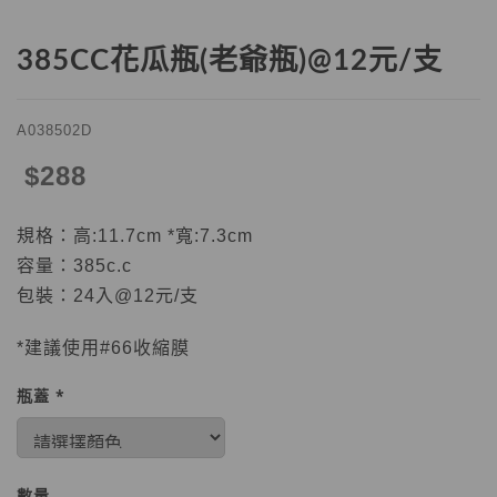
385CC花瓜瓶(老爺瓶)@12元/支
A038502D
$288
規格：高:11.7cm *寬:7.3cm
容量：385c.c
包裝：24入@12元/支
*
建議使用
#66
收縮膜
瓶蓋 *
數量