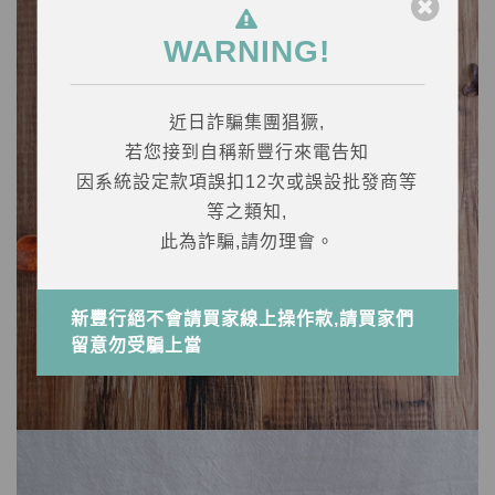
WARNING!
近日詐騙集團猖獗,
若您接到自稱新豐行來電告知
因系統設定款項誤扣12次或誤設批發商等
等之類知,
此為詐騙,請勿理會。
新豐行絕不會請買家線上操作款,請買家們
留意勿受騙上當