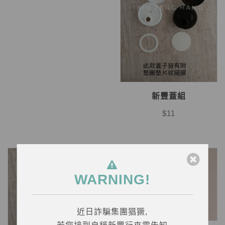
新豐蓋組
$11
WARNING!
近日詐騙集團猖獗,