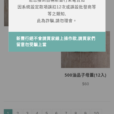
若您接到自稱新豐行來電告知
長鋁蓋(12入)
因系統設定款項誤扣12次或誤設批發商等
$24
等之類知,
此為詐騙,請勿理會。
300蜂蜜蓋組
新豐行絕不會請買家線上操作款,請買家們
$11
留意勿受騙上當
500油品子母蓋(12入)
$60
1
2
3
4
5
6
7
8
9
10