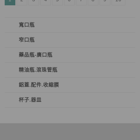
寬口瓶
窄口瓶
藥品瓶-廣口瓶
精油瓶.滾珠管瓶
鋁蓋.配件.收縮膜
杯子.器皿