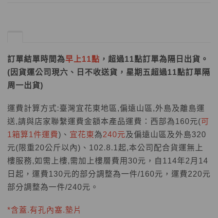
訂單結單時間為
早上11點
，超過11點訂單為隔日出貨。
(因貨運公司現六、日不收送貨，星期五超過11點訂單隔
周一出貨)
運費計算方式:臺灣宜花東地區,偏遠山區,外島及離島運
送,請與店家聯繫運費金額本產品運費：西部為160元(
可
1箱算1件運費
)、
宜
花東
為
240元
及偏遠山區及外島320
元(限重20公斤以內)、102.8.1起,本公司配合貨運無上
樓服務,如需上樓,需加上樓層費用30元，自114年2月14
日起，運費130元的部分調整為一件/160元，運費220元
部分調整為一件/240元。
*含蓋.有孔內塞.墊片