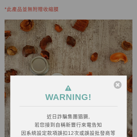
*此產品並無附贈收縮膜
WARNING!
近日詐騙集團猖獗,
若您接到自稱新豐行來電告知
因系統設定款項誤扣12次或誤設批發商等