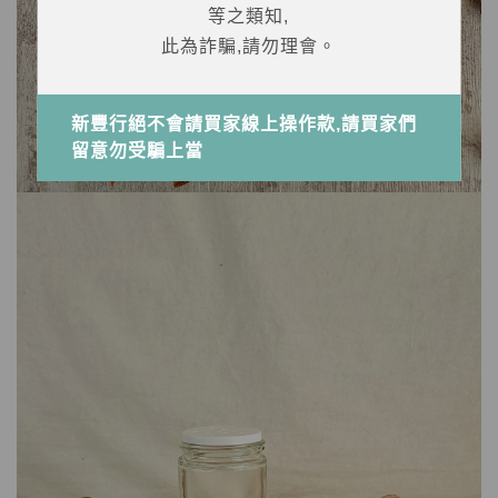
等之類知,
此為詐騙,請勿理會。
新豐行絕不會請買家線上操作款,請買家們
留意勿受騙上當