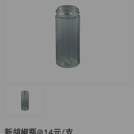
新胡椒瓶@14元/支