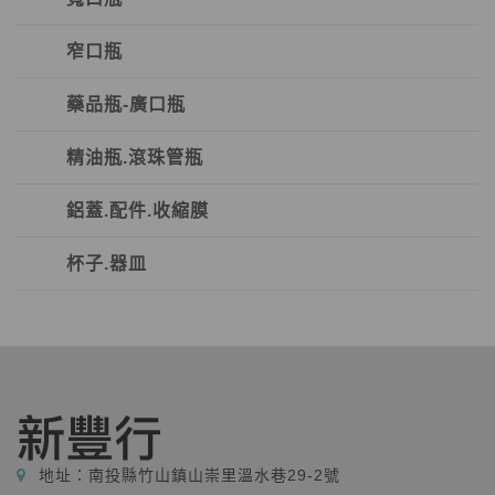
窄口瓶
藥品瓶-廣口瓶
精油瓶.滾珠管瓶
鋁蓋.配件.收縮膜
杯子.器皿
地址：
南投縣竹山鎮山崇里溫水巷29-2號