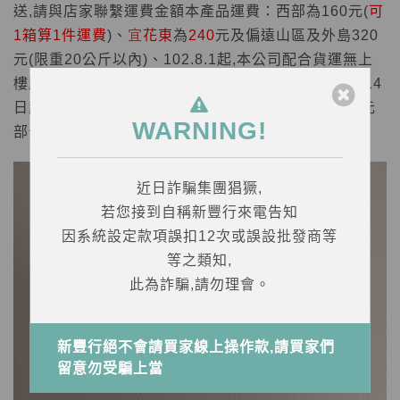
送,請與店家聯繫運費金額本產品運費：西部為160元(
可
1
箱算
1
件運費
)、
宜
花東
為
240
元及偏遠山區及外島320
元(限重20公斤以內)、102.8.1起,本公司配合貨運無上
樓服務,如需上樓,需加上樓層費用30元
，
自114年2月14
日起，運費130元的部分調整為一件/160元,運費220元
WARNING!
部分調整為一件/240元。
*此產品並無附贈收縮膜
近日詐騙集團猖獗,
若您接到自稱新豐行來電告知
因系統設定款項誤扣12次或誤設批發商等
等之類知,
此為詐騙,請勿理會。
新豐行絕不會請買家線上操作款,請買家們
留意勿受騙上當