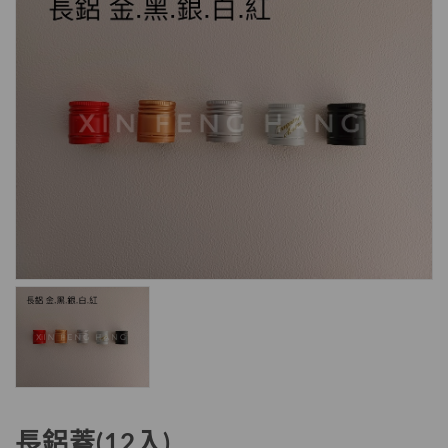
長鋁蓋(12入)