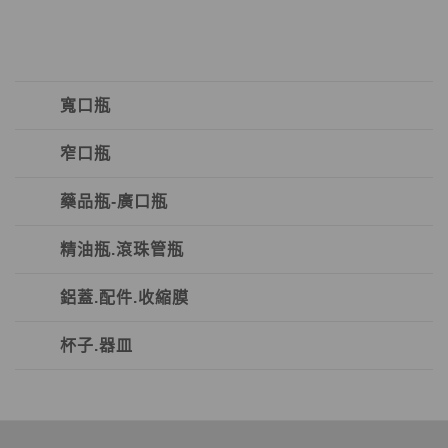
寬口瓶
窄口瓶
藥品瓶-廣口瓶
精油瓶.滾珠管瓶
鋁蓋.配件.收縮膜
杯子.器皿