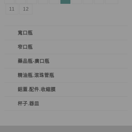
11
12
寬口瓶
窄口瓶
藥品瓶-廣口瓶
精油瓶.滾珠管瓶
鋁蓋.配件.收縮膜
杯子.器皿