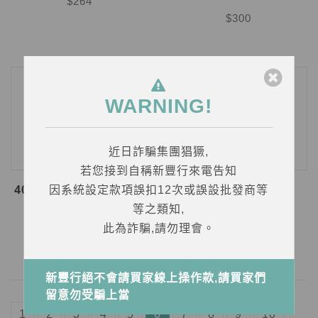
$264
$300
WARNING!
近日詐騙集團猖獗,
若您接到自稱新豐行來電告知
400C.C冰酒瓶@20.5元/
375大香芬@24元/支
因系統設定款項誤扣12次或誤設批發商等
支
等之類知,
$288
此為詐騙,請勿理會。
$246
新豐行絕不會請買家線上操作款,請買家們
留意勿受騙上當
1
2
3
4
5
6
7
8
9
10